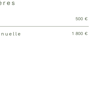
ères
500 €
s
1 800 €
nnuelle