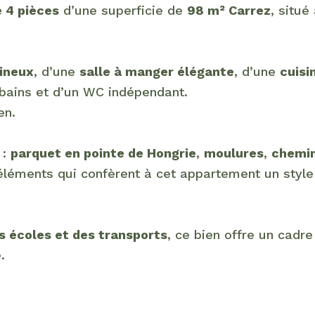
 4 pièces
d’une superficie de
98 m² Carrez
, situé
ineux
, d’une
salle à manger élégante
, d’une
cuisi
 bains et d’un WC indépendant.
en.
:
parquet en pointe de Hongrie
,
moulures
,
chemi
d’éléments qui confèrent à cet appartement un styl
 écoles et des transports
, ce bien offre un cadre
.