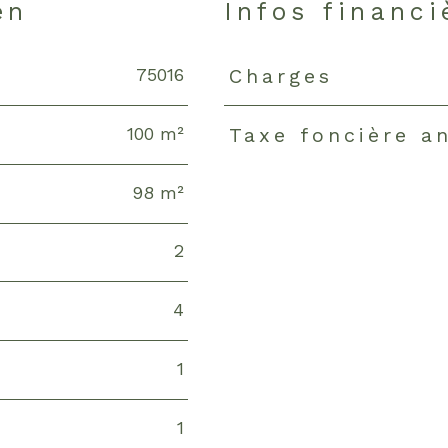
en
Infos financi
75016
Charges
Caractéristiques
Valeur
100 m²
Taxe foncière a
98 m²
2
4
1
1