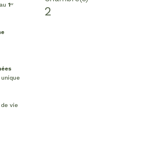
 au
1ᵉʳ
2
ne
nées
e unique
 de vie