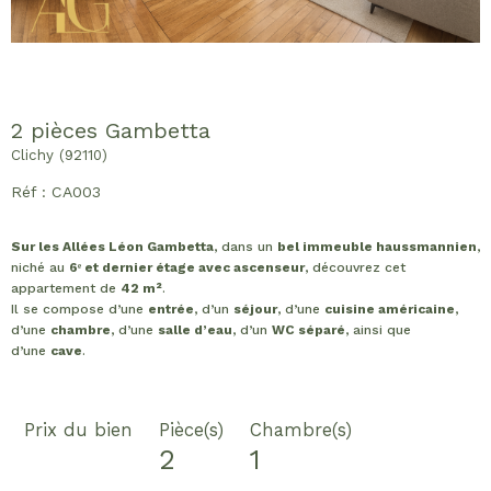
2 pièces Gambetta
Clichy (92110)
Réf : CA003
Sur les Allées Léon Gambetta
, dans un
bel immeuble haussmannien
,
niché au
6ᵉ et dernier étage avec ascenseur
, découvrez cet
appartement de
42 m²
.
Il se compose d’une
entrée
, d’un
séjour
, d’une
cuisine américaine
,
d’une
chambre
, d’une
salle d’eau
, d’un
WC séparé
, ainsi que
d’une
cave
.
Prix du bien
Pièce(s)
Chambre(s)
2
1