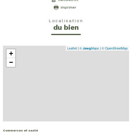
imprimer
Localisation
du bien
Leaflet
|
©
Maps
|
© OpenStreetMap
Jawg
+
−
Commerces et santé