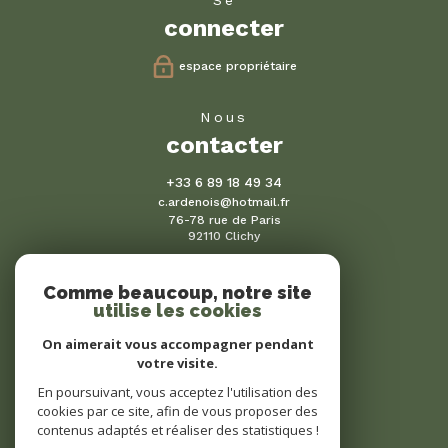
connecter
espace propriétaire
nous
contacter
+33 6 89 18 49 34
c.ardenois@hotmail.fr
76-78 rue de Paris
92110 Clichy
Comme beaucoup, notre site
nous
utilise les cookies
suivre
On aimerait vous accompagner pendant
votre visite.
En poursuivant, vous acceptez l'utilisation des
cookies par ce site, afin de vous proposer des
nous
contenus adaptés et réaliser des statistiques !
adhérons